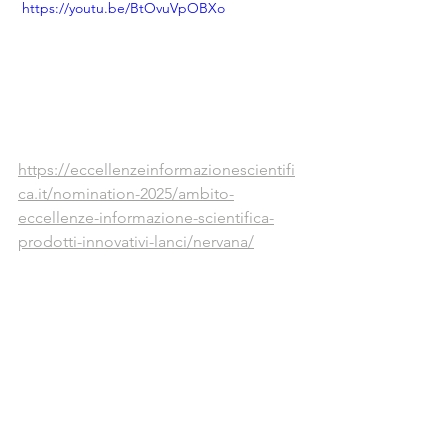
 https://youtu.be/BtOvuVpOBXo
https://eccellenzeinformazionescientifi
ca.it/nomination-2025/ambito-
eccellenze-informazione-scientifica-
prodotti-innovativi-lanci/nervana/
Ufficio Stampa
Sofia Guidetti
Cell 3397925307 
Email 
sofiaguidetti@yahoo.it
Nervana
dolore cronico
add-on
Premio eccellenze
Sanitas
News