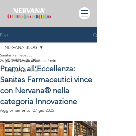
Post
NERVANA BLOG
Sanitas Farmaceutici
NERVANA BLOG
26 giu 2025
Tempo di lettura: 2 min
Premio all’Eccellenza:
Intervista ai clinici
Sanitas Farmaceutici vince
News
con Nervana® nella
categoria Innovazione
Aggiornamento:
27 giu 2025